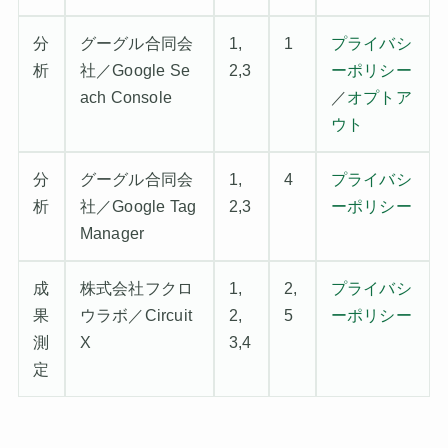
分
グーグル合同会
1,
1
プライバシ
析
社／Google Se
2,3
ーポリシー
ach Console
／
オプトア
ウト
分
グーグル合同会
1,
4
プライバシ
析
社／Google Tag
2,3
ーポリシー
Manager
成
株式会社フクロ
1,
2,
プライバシ
果
ウラボ／Circuit
2,
5
ーポリシー
測
X
3,4
定