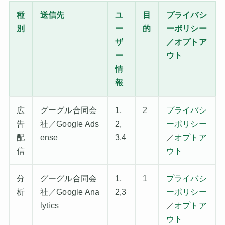
種
送信先
ユ
目
プライバシ
別
ー
的
ーポリシー
ザ
／オプトア
ー
ウト
情
報
広
グーグル合同会
1,
2
プライバシ
告
社／Google Ads
2,
ーポリシー
配
ense
3,4
／
オプトア
信
ウト
分
グーグル合同会
1,
1
プライバシ
析
社／Google Ana
2,3
ーポリシー
lytics
／
オプトア
ウト