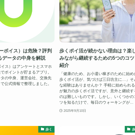
（ユーボイス）は危険？評判
歩くポイ活が続かない理由は？楽
るデータの中身を解説
みながら継続するための5つのコツ
紹介
ユーボイス）はアンケートとスマホ
供でポイントが貯まるアプリ。
「健康のため、お小遣い稼ぎのために始め
ータの中身、運営会社、交換先
歩くポイ活が、気づけば三日坊主に…」そ
まで公式情報で整理しました。
な経験はありませんか？ 手軽に始められ
が魅力の歩くポイ活ですが、意外と継続す
のは難しいものです。しかし、いくつかの
ツを知るだけで、毎日のウォーキングが...
2025年9月10日
歩く