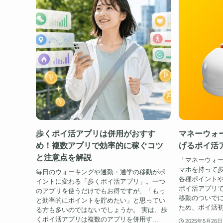
歩くポイ活アプリは併用がおすす
マネーウォ
め！複数アプリで効率的に稼ぐコツ
げるポイ活
と注意点を解説
「マネーウォーク
マホを持って
毎日のウォーキングや通勤・通学の移動がポ
各種ポイント
イントに変わる「歩くポイ活アプリ」。一つ
ポイ活アプリ
のアプリを使うだけでもお得ですが、「もっ
移動のついで
と効率的にポイントを貯めたい」と思ってい
ため、ポイ活初
る方も多いのではないでしょうか。 実は、歩
くポイ活アプリは複数のアプリを併用す...
2025年5月26日