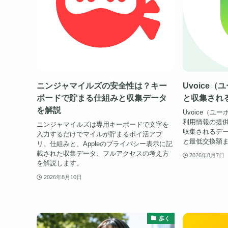
ニンジャマイルズの安全性は？キー
Uvoice
ボードで貯まる仕組みと収集データ
と収集され
を解説
Uvoice（
利用情報の提
ニンジャマイルズは専用キーボードで文字を
収集されるデ
入力するだけでマイルが貯まるポイ活アプ
と最低交換額
リ。仕組みと、Appleのプライバシー表示に記
載された収集データ、フルアクセスの考え方
2026年8月7日
を解説します。
2026年8月10日
歩く