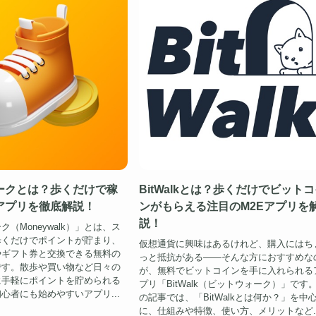
ークとは？歩くだけで稼
BitWalkとは？歩くだけでビット
アプリを徹底解説！
ンがもらえる注目のM2Eアプリを
説！
（Moneywalk）」とは、ス
歩くだけでポイントが貯まり、
仮想通貨に興味はあるけれど、購入にはち
やギフト券と交換できる無料の
っと抵抗がある——そんな方におすすめな
です。散歩や買い物など日々の
が、無料でビットコインを手に入れられる
に手軽にポイントを貯められる
プリ「BitWalk（ビットウォーク）」です
心者にも始めやすいアプリ...
の記事では、「BitWalkとは何か？」を中
に、仕組みや特徴、使い方、メリットなど..