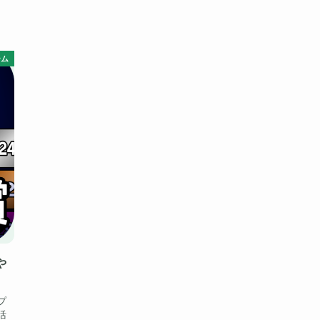
ーム
や
プ
活